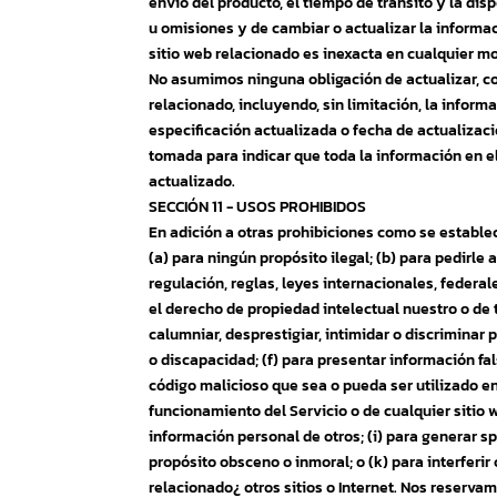
envío del producto, el tiempo de tránsito y la dis
u omisiones y de cambiar o actualizar la informac
sitio web relacionado es inexacta en cualquier m
No asumimos ninguna obligación de actualizar, cor
relacionado, incluyendo, sin limitación, la infor
especificación actualizada o fecha de actualizaci
tomada para indicar que toda la información en el
actualizado.
SECCIÓN 11 - USOS PROHIBIDOS
En adición a otras prohibiciones como se establece
(a) para ningún propósito ilegal; (b) para pedirle a
regulación, reglas, leyes internacionales, federale
el derecho de propiedad intelectual nuestro o de te
calumniar, desprestigiar, intimidar o discriminar 
o discapacidad; (f) para presentar información fal
código malicioso que sea o pueda ser utilizado e
funcionamiento del Servicio o de cualquier sitio we
información personal de otros; (i) para generar spa
propósito obsceno o inmoral; o (k) para interferir
relacionado¿ otros sitios o Internet. Nos reserva