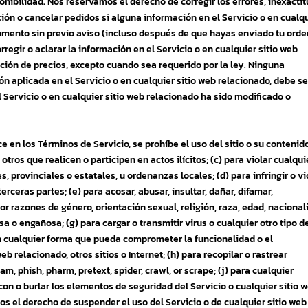
ponibilidad. Nos reservamos el derecho de corregir los errores, inexacti
ión o cancelar pedidos si alguna información en el Servicio o en cualq
omento sin previo aviso (incluso después de que hayas enviado tu orde
regir o aclarar la información en el Servicio o en cualquier sitio web
mación de precios, excepto cuando sea requerido por la ley. Ninguna
ón aplicada en el Servicio o en cualquier sitio web relacionado, debe se
 Servicio o en cualquier sitio web relacionado ha sido modificado o
 en los Términos de Servicio, se prohíbe el uso del sitio o su contenid
 otros que realicen o participen en actos ilícitos; (c) para violar cualqui
s, provinciales o estatales, u ordenanzas locales; (d) para infringir o vi
rceras partes; (e) para acosar, abusar, insultar, dañar, difamar,
por razones de género, orientación sexual, religión, raza, edad, naciona
sa o engañosa; (g) para cargar o transmitir virus o cualquier otro tipo d
n cualquier forma que pueda comprometer la funcionalidad o el
b relacionado, otros sitios o Internet; (h) para recopilar o rastrear
m, phish, pharm, pretext, spider, crawl, or scrape; (j) para cualquier
 con o burlar los elementos de seguridad del Servicio o cualquier sitio 
mos el derecho de suspender el uso del Servicio o de cualquier sitio web