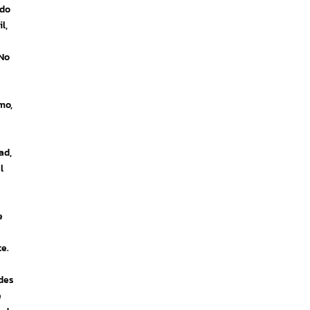
ido
l,
 No
mo,
ad,
l
e
te.
udes
e