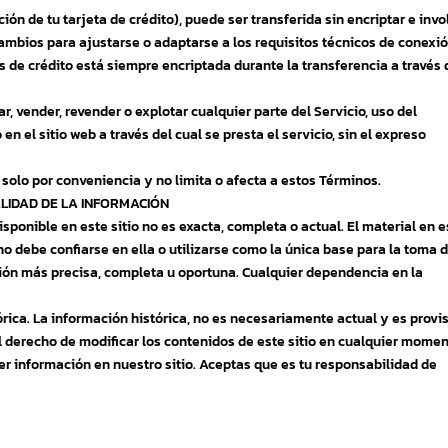
ión de tu tarjeta de crédito), puede ser transferida sin encriptar e invo
 cambios para ajustarse o adaptarse a los requisitos técnicos de conexi
as de crédito está siempre encriptada durante la transferencia a través 
r, vender, revender o explotar cualquier parte del Servicio, uso del
en el sitio web a través del cual se presta el servicio, sin el expreso
 solo por conveniencia y no limita o afecta a estos Términos.
ALIDAD DE LA INFORMACIÓN
ponible en este sitio no es exacta, completa o actual. El material en e
no debe confiarse en ella o utilizarse como la única base para la toma 
ión más precisa, completa u oportuna. Cualquier dependencia en la
órica. La información histórica, no es necesariamente actual y es provi
 derecho de modificar los contenidos de este sitio en cualquier momen
er información en nuestro sitio. Aceptas que es tu responsabilidad de