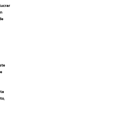
lucrar
ón
de
ste
de
sta
to,