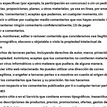
s específicas (por ejemplo, la participación en concursos) o sin un ped
as, proposiciones, planes, u otros materiales, ya sea en línea, por emai
nte, 'comentarios'), aceptas que podamos, en cualquier momento, sin
traducir o utilizar por cualquier medio comentarios que nos hayas enviado.
mantener ningún comentario confidencialmente; (2) de pagar
r a comentarios.
, monitorear, editar o remover contenido que consideremos sea ilegíti
rnográfico, obsceno u objetable o viole la propiedad intelectual de
o.
chos de terceras partes, incluyendo derechos de autor, marca, privacid
ropiedad. Asimismo, aceptas que tus comentarios no contienen materia
nen virus informáticos u otro malware que pudiera, de alguna manera,
uier sitio web relacionado. No puedes utilizar una dirección de correo
legítima, o engañar a terceras partes o a nosotros en cuanto al origen d
r los comentarios que haces y su precisión. No nos hacemos
n respecto a los comentarios publicados por ti o cualquier tercer par
ONES
ro sitio o en el Servicio que contiene errores tipográficos, inexactit
s descripciones de productos, precios, promociones, ofertas, gastos d