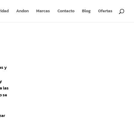
ridad
Andon
Marcas
Contacto
Blog
Ofertas
as y
 y
a las
o se
zar