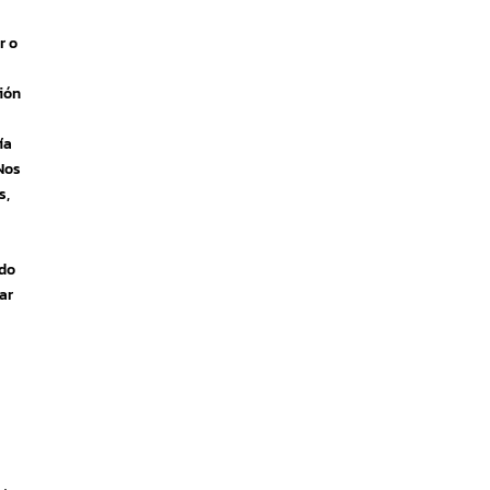
r o
ción
ía
Nos
s,
ndo
ar