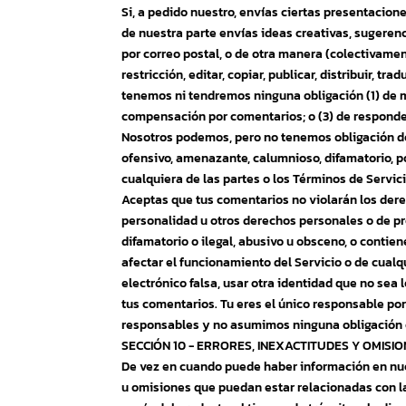
Si, a pedido nuestro, envías ciertas presentacione
de nuestra parte envías ideas creativas, sugerenci
por correo postal, o de otra manera (colectivame
restricción, editar, copiar, publicar, distribuir, 
tenemos ni tendremos ninguna obligación (1) de 
compensación por comentarios; o (3) de responde
Nosotros podemos, pero no tenemos obligación de
ofensivo, amenazante, calumnioso, difamatorio, po
cualquiera de las partes o los Términos de Servici
Aceptas que tus comentarios no violarán los dere
personalidad u otros derechos personales o de p
difamatorio o ilegal, abusivo u obsceno, o contie
afectar el funcionamiento del Servicio o de cualq
electrónico falsa, usar otra identidad que no sea 
tus comentarios. Tu eres el único responsable po
responsables y no asumimos ninguna obligación co
SECCIÓN 10 - ERRORES, INEXACTITUDES Y OMISI
De vez en cuando puede haber información en nuest
u omisiones que puedan estar relacionadas con la