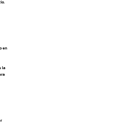
io.
o en
s la
era
er