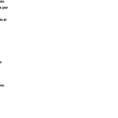
ión
s por
do el
 o
os,